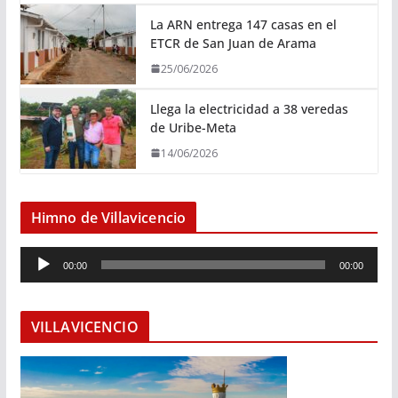
La ARN entrega 147 casas en el
ETCR de San Juan de Arama
25/06/2026
Llega la electricidad a 38 veredas
de Uribe-Meta
14/06/2026
Himno de Villavicencio
R
00:00
00:00
e
p
r
VILLAVICENCIO
o
d
u