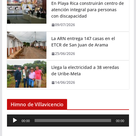
En Playa Rica construirán centro de
atención integral para personas
con discapacidad
09/07/2026
La ARN entrega 147 casas en el
ETCR de San Juan de Arama
25/06/2026
Llega la electricidad a 38 veredas
de Uribe-Meta
14/06/2026
Himno de Villavicencio
R
00:00
00:00
e
p