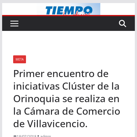
Saltar
al
contenido
META
Primer encuentro de
iniciativas Clúster de la
Orinoquia se realiza en
la Cámara de Comercio
de Villavicencio.
18/07/2018
admin