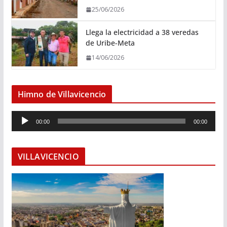
25/06/2026
Llega la electricidad a 38 veredas
de Uribe-Meta
14/06/2026
Himno de Villavicencio
R
00:00
00:00
e
p
r
VILLAVICENCIO
o
d
u
c
t