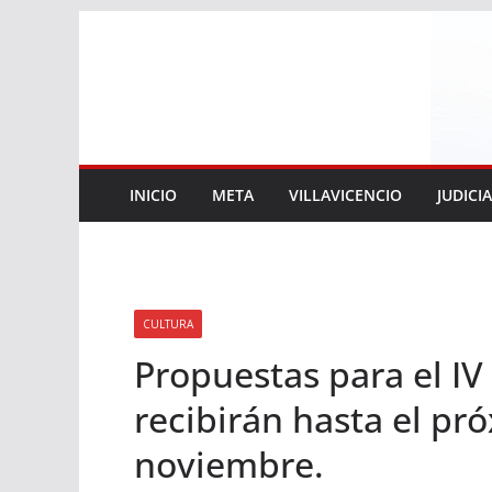
Saltar
al
contenido
INICIO
META
VILLAVICENCIO
JUDICI
CULTURA
Propuestas para el IV 
recibirán hasta el pr
noviembre.