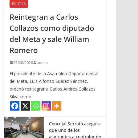
POLITICA
a
Reintegran a Carlos
r
r
Collazos como diputado
i
del Meta y sale William
b
a
Romero
/
a
02/08/2026
admin
b
El presidente de la Asamblea Departamental
a
del Meta, Luis Alfonso Suárez Sánchez,
j
ordenó reintegrar a Carlos Andrés Collazos
o
Silva como
p
a
r
a
Concejal Serrato asegura
que uno de los
a
aspirantes a contralor de
u