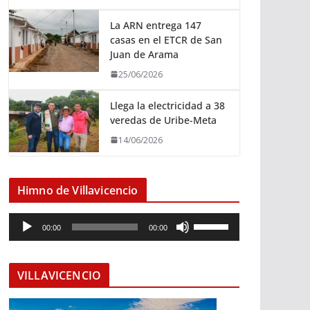
La ARN entrega 147
casas en el ETCR de San
Juan de Arama
25/06/2026
Llega la electricidad a 38
veredas de Uribe-Meta
14/06/2026
Himno de Villavicencio
R
U
00:00
00:00
e
t
p
i
r
l
VILLAVICENCIO
o
i
d
z