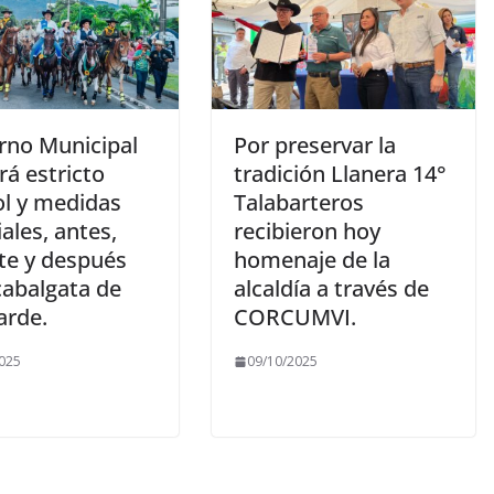
rno Municipal
Por preservar la
rá estricto
tradición Llanera 14°
ol y medidas
Talabarteros
ales, antes,
recibieron hoy
te y después
homenaje de la
cabalgata de
alcaldía a través de
arde.
CORCUMVI.
025
09/10/2025