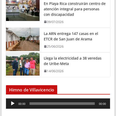
En Playa Rica construirán centro de
atención integral para personas
con discapacidad
09/07/2026
La ARN entrega 147 casas en el
ETCR de San Juan de Arama
25/06/2026
Llega la electricidad a 38 veredas
de Uribe-Meta
14/06/2026
Himno de Villavicencio
R
00:00
00:00
e
p