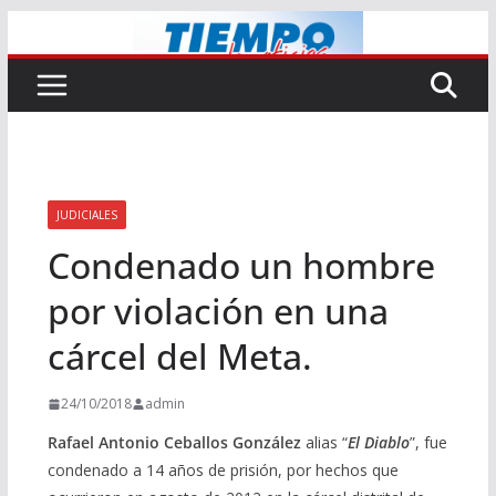
Saltar
al
contenido
JUDICIALES
Condenado un hombre
por violación en una
cárcel del Meta.
24/10/2018
admin
Rafael Antonio Ceballos González
alias “
El Diablo
”, fue
condenado a 14 años de prisión, por hechos que