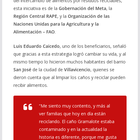
del intercambio de alimentos por residuos reciclables,
esta iniciativa es de la
Gobernación del Meta
, la
Región Central RAPE
, y la
Organización de las
Naciones Unidas para la Agricultura y la
Alimentación – FAO
.
Luis Eduardo Caicedo
, uno de los beneficiarios, señaló
que gracias a esta estrategia logró cambiar su vida, y al
mismo tiempo lo hicieron muchos habitantes del barrio
San José
de la ciudad de
Villavicencio
, quienes se
dieron cuenta que al limpiar los caños y reciclar pueden
recibir alimentos.
“Me siento muy contento, y más al
ver familias que hoy en día están
reciclando. El caño Gramalote estaba
contaminado y en la actualidad la
historia es diferente, porque me gusta