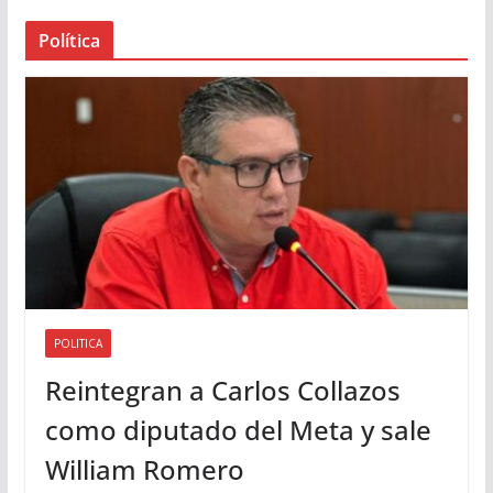
a
Política
u
d
i
o
POLITICA
Reintegran a Carlos Collazos
como diputado del Meta y sale
William Romero