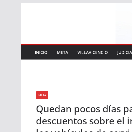
Saltar
al
contenido
INICIO
META
VILLAVICENCIO
JUDICI
META
Quedan pocos días pa
descuentos sobre el 