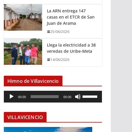
La ARN entrega 147
casas en el ETCR de San
Juan de Arama
25/06/2026
Llega la electricidad a 38
veredas de Uribe-Meta
14/06/2026
Himno de Villavicencio
R
U
00:00
00:00
e
t
p
i
r
l
VILLAVICENCIO
o
i
d
z