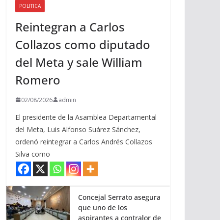
POLITICA
a
Reintegran a Carlos
r
r
Collazos como diputado
i
del Meta y sale William
b
a
Romero
/
a
02/08/2026
admin
b
El presidente de la Asamblea Departamental
a
del Meta, Luis Alfonso Suárez Sánchez,
j
ordenó reintegrar a Carlos Andrés Collazos
o
Silva como
p
a
r
a
Concejal Serrato asegura
que uno de los
a
aspirantes a contralor de
u