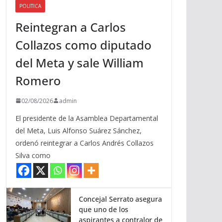
POLITICA
a
Reintegran a Carlos
r
r
Collazos como diputado
i
del Meta y sale William
b
a
Romero
/
a
02/08/2026
admin
b
El presidente de la Asamblea Departamental
a
del Meta, Luis Alfonso Suárez Sánchez,
j
ordenó reintegrar a Carlos Andrés Collazos
o
Silva como
p
a
r
a
Concejal Serrato asegura
que uno de los
a
aspirantes a contralor de
u