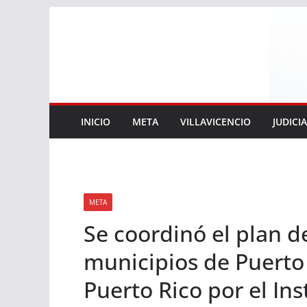
Saltar
al
contenido
INICIO
META
VILLAVICENCIO
JUDICI
META
Se coordinó el plan d
municipios de Puerto
Puerto Rico por el Ins