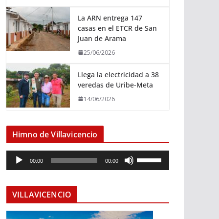
La ARN entrega 147
casas en el ETCR de San
Juan de Arama
25/06/2026
Llega la electricidad a 38
veredas de Uribe-Meta
14/06/2026
Himno de Villavicencio
R
U
00:00
00:00
e
t
p
i
r
l
VILLAVICENCIO
o
i
d
z