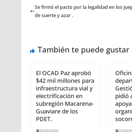
Se firmó el pacto por la legalidad en los jue
de suerte y azar .
También te puede gustar
El OCAD Paz aprobó
Oficin
$42 mil millones para
depar
infraestructura vial y
Gesti
electrificación en
pidió 
subregión Macarena-
apoyar
Guaviare de los
organ
PDET.
socor
25/02/2020
25/02/2