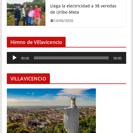
Llega la electricidad a 38 veredas
de Uribe-Meta
14/06/2026
Himno de Villavicencio
R
00:00
00:00
e
p
r
VILLAVICENCIO
o
d
u
c
t
o
r