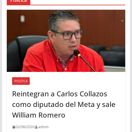
u
d
i
o
POLITICA
Reintegran a Carlos Collazos
como diputado del Meta y sale
William Romero
02/08/2026
admin