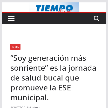
Saltar
al
contenido
META
“Soy generación más
sonriente” es la jornada
de salud bucal que
promueve la ESE
municipal.
26/07/2018
admin