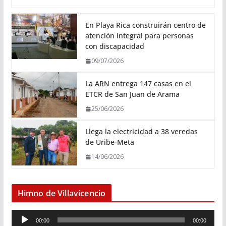
En Playa Rica construirán centro de
atención integral para personas
con discapacidad
09/07/2026
La ARN entrega 147 casas en el
ETCR de San Juan de Arama
25/06/2026
Llega la electricidad a 38 veredas
de Uribe-Meta
14/06/2026
Himno de Villavicencio
R
00:00
00:00