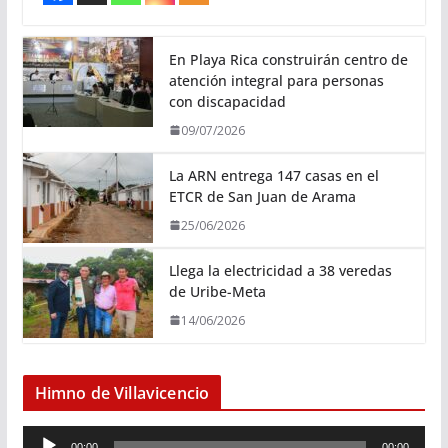
En Playa Rica construirán centro de
atención integral para personas
con discapacidad
09/07/2026
La ARN entrega 147 casas en el
ETCR de San Juan de Arama
25/06/2026
Llega la electricidad a 38 veredas
de Uribe-Meta
14/06/2026
Himno de Villavicencio
R
00:00
00:00