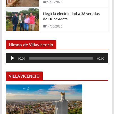
25/06/2026
Llega la electricidad a 38 veredas
de Uribe-Meta
14/06/2026
Himno de Villavicencio
R
00:00
00:00
e
p
r
VILLAVICENCIO
o
d
u
c
t
o