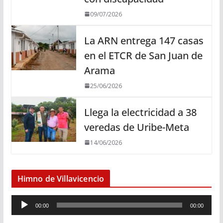
09/07/2026
La ARN entrega 147 casas
en el ETCR de San Juan de
Arama
25/06/2026
Llega la electricidad a 38
veredas de Uribe-Meta
14/06/2026
Himno de Villavicencio
R
00:00
00:00
e