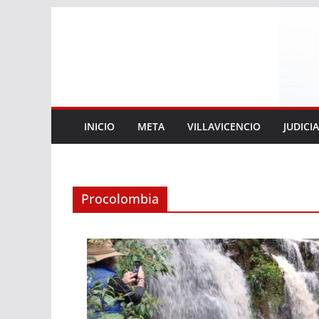
Saltar
al
contenido
INICIO
META
VILLAVICENCIO
JUDICI
Procolombia