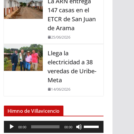
La ARN entrega
147 casas en el
ETCR de San Juan
de Arama
25/06/2026
Llega la
electricidad a 38
veredas de Uribe-
Meta
14/06/2026
Himno de Villavicencio
R
U
00:00
00:00
e
t