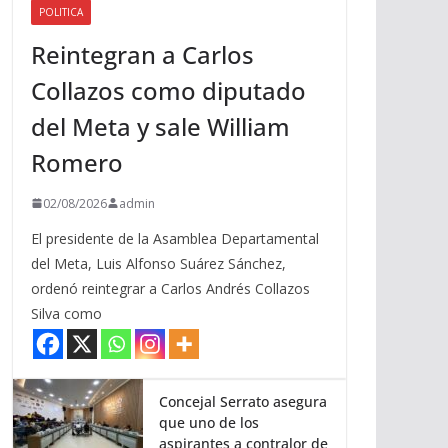
POLITICA
a
Reintegran a Carlos
r
r
Collazos como diputado
i
del Meta y sale William
b
a
Romero
/
a
02/08/2026
admin
b
El presidente de la Asamblea Departamental
a
del Meta, Luis Alfonso Suárez Sánchez,
j
ordenó reintegrar a Carlos Andrés Collazos
o
Silva como
p
a
r
a
Concejal Serrato asegura
que uno de los
a
aspirantes a contralor de
u