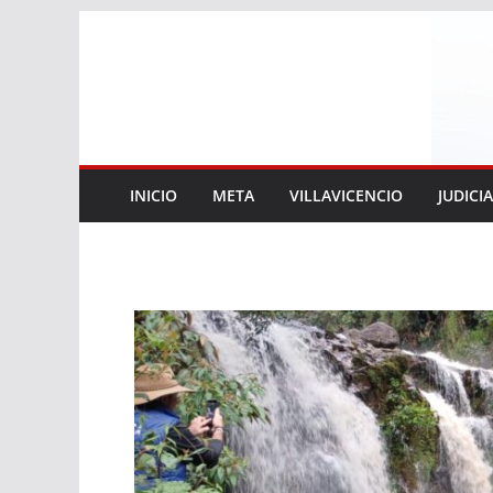
Saltar
al
contenido
INICIO
META
VILLAVICENCIO
JUDICI