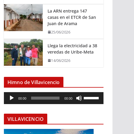
La ARN entrega 147
casas en el ETCR de San
Juan de Arama
25/06/2026
Llega la electricidad a 38
veredas de Uribe-Meta
14/06/2026
Himno de Villavicencio
R
U
00:00
00:00
e
t
p
i
r
l
VILLAVICENCIO
o
i
d
z