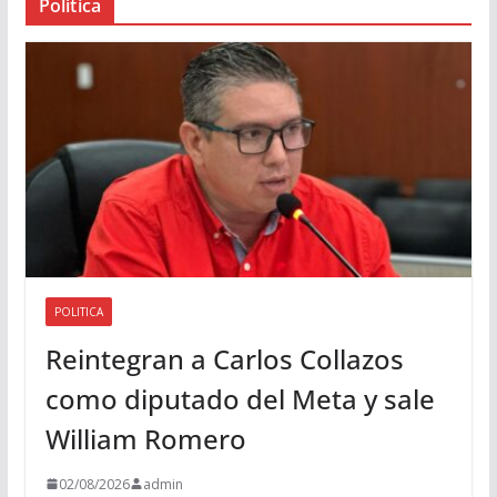
Política
u
d
i
o
POLITICA
Reintegran a Carlos Collazos
como diputado del Meta y sale
William Romero
02/08/2026
admin