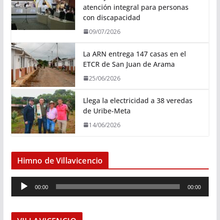
atención integral para personas
con discapacidad
09/07/2026
La ARN entrega 147 casas en el
ETCR de San Juan de Arama
25/06/2026
Llega la electricidad a 38 veredas
de Uribe-Meta
14/06/2026
Himno de Villavicencio
R
00:00
00:00
e
p
r