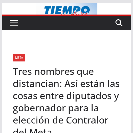
Saltar
al
contenido
META
Tres nombres que
distancian: Así están las
cosas entre diputados y
gobernador para la
elección de Contralor
del Meta.