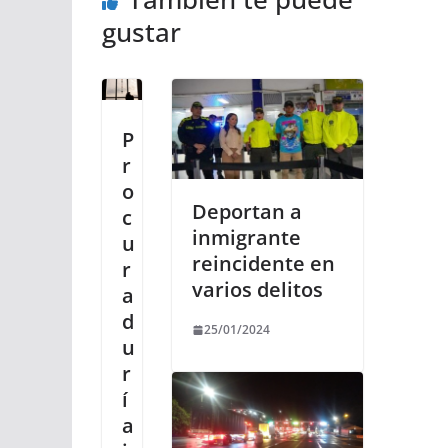
gustar
P
r
o
Deportan a
c
inmigrante
u
reincidente en
r
varios delitos
a
d
25/01/2024
u
r
í
a