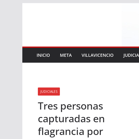
Saltar
al
contenido
INICIO
META
VILLAVICENCIO
JUDICI
JUDICIALES
Tres personas
capturadas en
flagrancia por