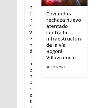
i
n
t
Coviandina
e
rechaza nuevo
r
atentado
v
contra la
e
infraestructura
n
de la vía
d
Bogotá-
r
Villavicencio
á
18/12/2023
e
n
p
r
e
s
u