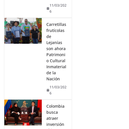
11/03/202
6
Carretillas
frutícolas
de
Lejanías
son ahora
Patrimoni
o Cultural
Inmaterial
de la
Nación
11/03/202
6
Colombia
busca
atraer
inversión