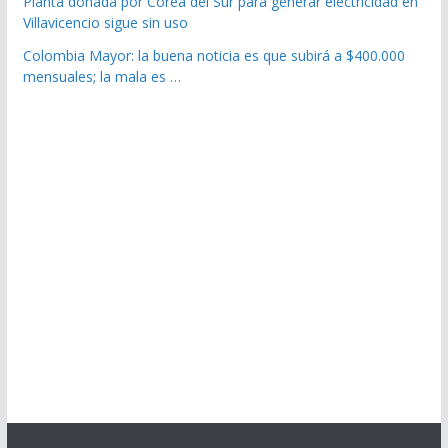
Planta donada por Corea del Sur para generar electricidad en
Villavicencio sigue sin uso
Colombia Mayor: la buena noticia es que subirá a $400.000
mensuales; la mala es …