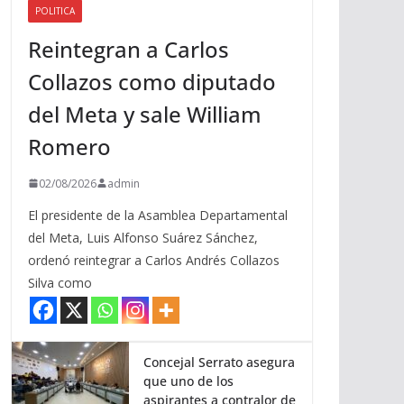
POLITICA
a
Reintegran a Carlos
r
r
Collazos como diputado
i
del Meta y sale William
b
a
Romero
/
a
02/08/2026
admin
b
El presidente de la Asamblea Departamental
a
del Meta, Luis Alfonso Suárez Sánchez,
j
ordenó reintegrar a Carlos Andrés Collazos
o
Silva como
p
a
r
a
Concejal Serrato asegura
que uno de los
a
aspirantes a contralor de
u