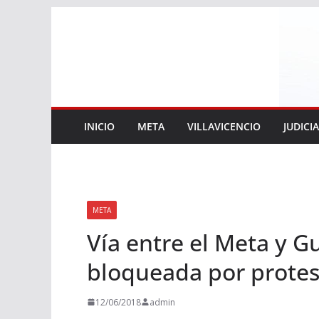
Saltar
al
contenido
INICIO
META
VILLAVICENCIO
JUDICI
META
Vía entre el Meta y G
bloqueada por protes
12/06/2018
admin