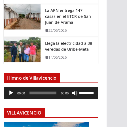
La ARN entrega 147
casas en el ETCR de San
Juan de Arama
25/06/2026
Llega la electricidad a 38
veredas de Uribe-Meta
14/06/2026
Himno de Villavicencio
R
U
00:00
00:00
e
t
p
i
r
l
VILLAVICENCIO
o
i
d
z