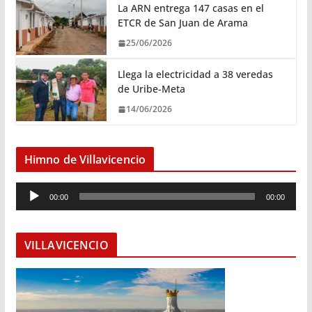
La ARN entrega 147 casas en el
ETCR de San Juan de Arama
25/06/2026
Llega la electricidad a 38 veredas
de Uribe-Meta
14/06/2026
Himno de Villavicencio
R
00:00
00:00
e
p
r
VILLAVICENCIO
o
d
u