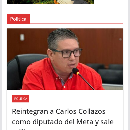
e
a
Política
u
d
i
o
POLITICA
Reintegran a Carlos Collazos
como diputado del Meta y sale