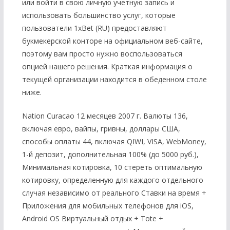
или войти в свою личную учетную запись и
использовать большинство услуг, которые
пользователи 1xBet (RU) предоставляют
букмекерской конторе на официальном веб-сайте,
поэтому вам просто нужно воспользоваться
опцией нашего решения. Краткая информация о
текущей организации находится в обеденном столе
ниже.
Nation Curacao 12 месяцев 2007 г. Валюты 136,
включая евро, вайпы, гривны, доллары США,
способы оплаты 44, включая QIWI, VISA, WebMoney,
1-й депозит, дополнительная 100% (до 5000 руб.),
Минимальная котировка, 10 стереть оптимальную
котировку, определенную для каждого отдельного
случая независимо от реального Ставки на время +
Приложения для мобильных телефонов для iOS,
Android OS Виртуальный отдых + Tote +