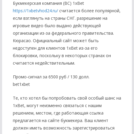
Букмекерская компания (BC) 1xBet
https://1xbetvhod24.ru/
считается более популярной,
если взглянуть на страны СНГ. разрешение на
игровые видео было выдано действующей
организации из-за федерального правительства.
Кюрасао. Официальный сайт может быть
недоступен для клиентов 1xBet из-за его
блокировки, поскольку в некоторых странах он
считается недействительным.
Промо-сигнал за 6500 руб / 130 долл.
bet1xbet
Те, кто хотел бы попробовать свой особый шанс на
1xBet, могут неизменно связаться с нашим
решением, местом, где работающая ссылка
предлагается на сайте букмекера. Ваш клиент
должен иметь возможность зарегистрироваться