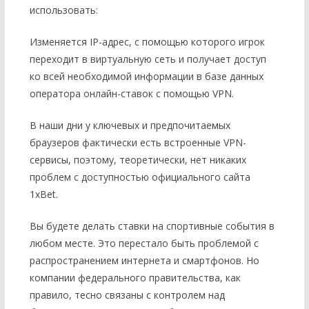
использовать:
Изменяется IP-адрес, с помощью которого игрок
переходит в виртуальную сеть и получает доступ
ко всей необходимой информации в базе данных
оператора онлайн-ставок с помощью VPN.
В наши дни у ключевых и предпочитаемых
браузеров фактически есть встроенные VPN-
сервисы, поэтому, теоретически, нет никаких
проблем с доступностью официального сайта
1xBet.
Вы будете делать ставки на спортивные события в
любом месте. Это перестало быть проблемой с
распространением интернета и смартфонов. Но
компании федерального правительства, как
правило, тесно связаны с контролем над