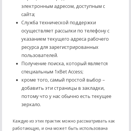
электронным адресом, доступным с
сайта;
Служба технической поддержки
осуществляет рассылки по телефону с
указанием текущего адреса рабочего
ресурса для зарегистрированных
пользователей.
Получение поиска, который является
специальным 1xBet Access;
кроме того, самый простой выбор –
добавить эти страницы в закладки,
потому что у нас обычно есть текущее
зеркало.
Каждую из этих практик можно рассматривать как
работающую, и она может быть использована