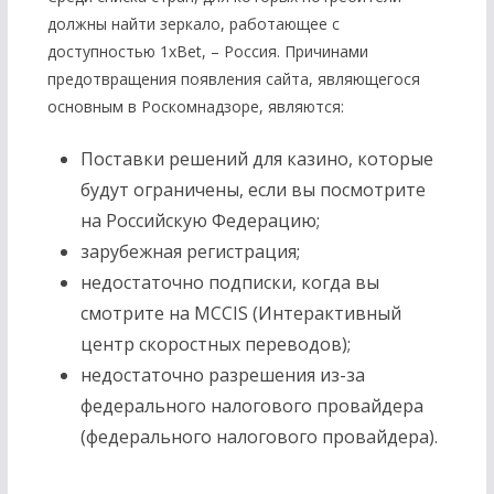
должны найти зеркало, работающее с
доступностью 1xBet, – Россия. Причинами
предотвращения появления сайта, являющегося
основным в Роскомнадзоре, являются:
Поставки решений для казино, которые
будут ограничены, если вы посмотрите
на Российскую Федерацию;
зарубежная регистрация;
недостаточно подписки, когда вы
смотрите на MCCIS (Интерактивный
центр скоростных переводов);
недостаточно разрешения из-за
федерального налогового провайдера
(федерального налогового провайдера).