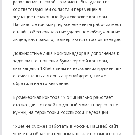
разрешении, в какой-то момент был удален из
соответствующей области и перемещен в
звучащие незаконные букмекерские конторы.
Начиная с этой минуты, все элементы рабочих мест
онлайн, обеспечивающие удаленное обслуживание
людей, как правило, подвергаются строгой цензуре.
Должностные лица Роскомнадзора в дополнение к
задачам в отношении букмекерской конторы,
являющейся 1XBet одним из нескольких крупнейших
отечественных игорных провайдеров, также
обратили на это внимание.
Букмекерская контора 1х официально работает,
ставка, для которой на данный момент зеркала не
нужны, на территории Российской Федерации!
1xBet не сможет работать в России. Наш веб-сайт
является образовательным и не дает возможности