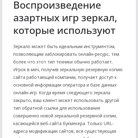
Воспроизведение
азартных игр зеркал,
которые используют
Зеркало может быть идеальным инструментом,
позволяющим заблокировать онлайн-ресурс, тем
более что этот тип техники обычно работает.
Игрок в мяч, получив зеркальную резервную копию
сайта работающей компании, получает доступ к
основной информации оператора и базе данных
онлайн-игр. Когда время следующего зеркала
закрыто, ваш клиент может использовать другой
тип обратной ссылки для использования
совершенно новой зеркальной резервной копии,
касающейся веб-сайта букмекера. Только URL-
адреса модификации сайтов, вся существующая