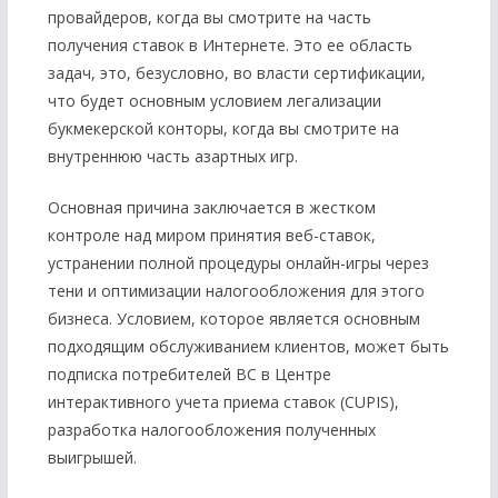
провайдеров, когда вы смотрите на часть
получения ставок в Интернете. Это ее область
задач, это, безусловно, во власти сертификации,
что будет основным условием легализации
букмекерской конторы, когда вы смотрите на
внутреннюю часть азартных игр.
Основная причина заключается в жестком
контроле над миром принятия веб-ставок,
устранении полной процедуры онлайн-игры через
тени и оптимизации налогообложения для этого
бизнеса. Условием, которое является основным
подходящим обслуживанием клиентов, может быть
подписка потребителей BC в Центре
интерактивного учета приема ставок (CUPIS),
разработка налогообложения полученных
выигрышей.