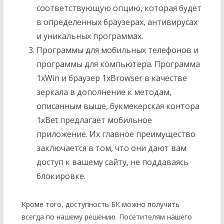
соответствующую опцию, которая будет
в определенных браузерах, антивирусах
и уникальных программах.
Программы для мобильных телефонов и
программы для компьютера. Программа
1xWin и браузер 1xBrowser в качестве
зеркала в дополнение к методам,
описанным выше, букмекерская контора
1xBet предлагает мобильное
приложение. Их главное преимущество
заключается в том, что они дают вам
доступ к вашему сайту, не поддаваясь
блокировке.
Кроме того, доступность БК можно получить
всегда по нашему решению. Посетителям нашего