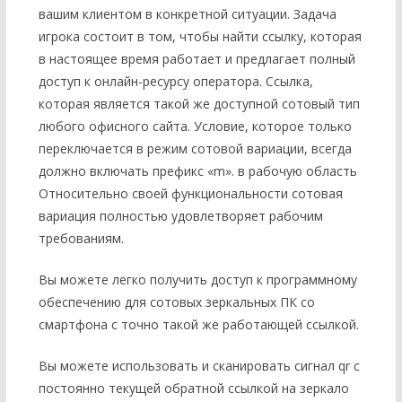
вашим клиентом в конкретной ситуации. Задача
игрока состоит в том, чтобы найти ссылку, которая
в настоящее время работает и предлагает полный
доступ к онлайн-ресурсу оператора. Ссылка,
которая является такой же доступной сотовый тип
любого офисного сайта. Условие, которое только
переключается в режим сотовой вариации, всегда
должно включать префикс «m». в рабочую область
Относительно своей функциональности сотовая
вариация полностью удовлетворяет рабочим
требованиям.
Вы можете легко получить доступ к программному
обеспечению для сотовых зеркальных ПК со
смартфона с точно такой же работающей ссылкой.
Вы можете использовать и сканировать сигнал qr с
постоянно текущей обратной ссылкой на зеркало