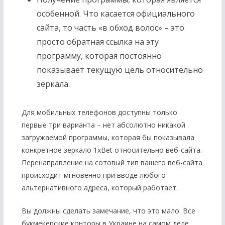
особенной. Что касается официального
сайта, то часть «в обход волос» – это
просто обратная ссылка на эту
программу, которая постоянно
показывает текущую цель относительно
зеркала.
Для мобильных телефонов доступны только
первые три варианта – нет абсолютно никакой
загружаемой программы, которая бы показывала
конкретное зеркало 1xBet относительно веб-сайта.
Перенаправление на сотовый тип вашего веб-сайта
происходит мгновенно при вводе любого
альтернативного адреса, который работает.
Вы должны сделать замечание, что это мало. Все
букмекерские конторы в Украине на самом деле