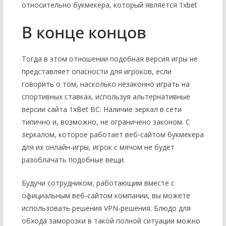
относительно букмекера, который является 1xbet
В конце концов
Тогда в этом отношении подобная версия игры не
представляет опасности для игроков, если
говорить о том, насколько незаконно играть на
спортивных ставках, используя альтернативные
версии сайта 1xBet BC. Наличие зеркал в сети
типично и, возможно, не ограничено законом. С
зеркалом, которое работает веб-сайтом букмекера
для их онлайн-игры, игрок с мячом не будет
разоблачать подобные вещи.
Будучи сотрудником, работающим вместе с
официальным веб-сайтом компании, вы можете
использовать решения VPN-решения. Блюдо для
обхода заморозки в такой полной ситуации можно