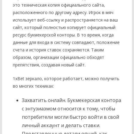
это техническая копия официального сайта,
расположенного по другому адресу. Игрок в мяч
использует веб-ссылку и распространяется на ваш
сайт, который полностью копирует официальный
ресурс букмекерской конторы. В то время, когда
данные для входа в систему совпадают, положение
счета и история ставок сохраняются. Таким
образом, организации официально обходят
препятствия, создавая новый сайт.
1xBet зеркало, которое работает, можно получить
во многих техниках:
Захватить онлайн. Букмекерская контора
с энтузиазмом относится к тому, чтобы
потребители могли быстро войти в свой
личный аккаунт и делать ставки.
Представленные детали опций, как