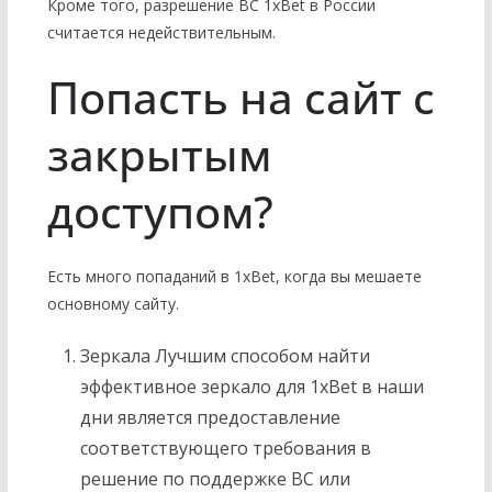
Кроме того, разрешение BC 1xBet в России
считается недействительным.
Попасть на сайт с
закрытым
доступом?
Есть много попаданий в 1xBet, когда вы мешаете
основному сайту.
Зеркала Лучшим способом найти
эффективное зеркало для 1xBet в наши
дни является предоставление
соответствующего требования в
решение по поддержке BC или