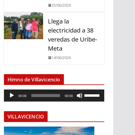
25/06/2026
Llega la
electricidad a 38
veredas de Uribe-
Meta
14/06/2026
Himno de Villavicencio
R
U
00:00
00:00
e
t
p
i
r
l
VILLAVICENCIO
o
i
d
z