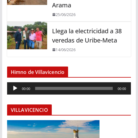
Arama
25/06/2026
Llega la electricidad a 38
veredas de Uribe-Meta
14/06/2026
Himno de Villavicencio
R
00:00
00:00
e
p
r
VILLAVICENCIO
o
d
u