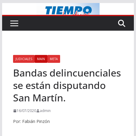
Saltar
al
contenido
JUDICIALES
MAIN
META
Bandas delincuenciales
se están disputando
San Martín.
16/07/2020
admin
Por: Fabián Pinzón