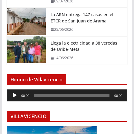
09/07/2026
La ARN entrega 147 casas en el
ETCR de San Juan de Arama
25/06/2026
Llega la electricidad a 38 veredas
de Uribe-Meta
14/06/2026
Himno de Villavicencio
R
00:00
00:00
e
p
r
VILLAVICENCIO
o
d