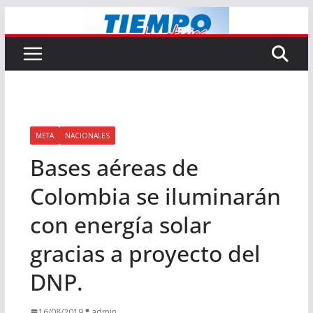
Saltar
al
contenido
META
NACIONALES
Bases aéreas de
Colombia se iluminarán
con energía solar
gracias a proyecto del
DNP.
16/08/2019
admin