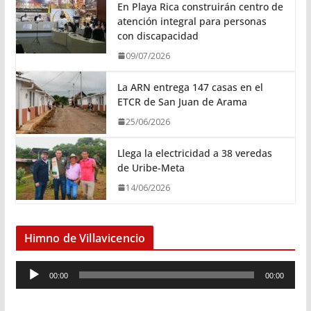
En Playa Rica construirán centro de
atención integral para personas
con discapacidad
09/07/2026
La ARN entrega 147 casas en el
ETCR de San Juan de Arama
25/06/2026
Llega la electricidad a 38 veredas
de Uribe-Meta
14/06/2026
Himno de Villavicencio
R
00:00
00:00
e
p