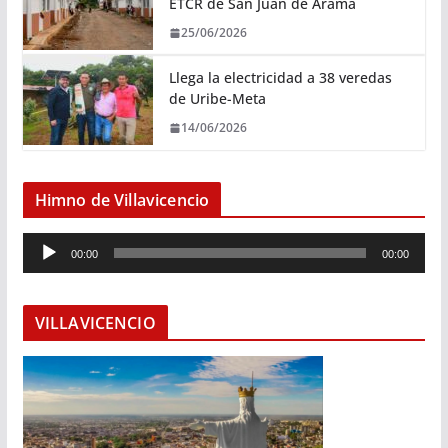
ETCR de San Juan de Arama
25/06/2026
Llega la electricidad a 38 veredas
de Uribe-Meta
14/06/2026
Himno de Villavicencio
R
00:00
00:00
e
p
r
VILLAVICENCIO
o
d
u
c
t