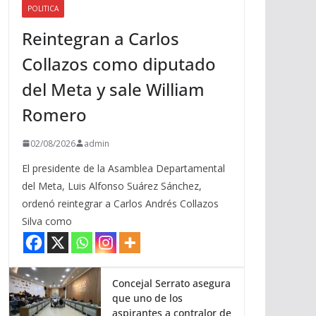
POLITICA
a
Reintegran a Carlos
r
r
Collazos como diputado
i
del Meta y sale William
b
a
Romero
/
a
02/08/2026
admin
b
El presidente de la Asamblea Departamental
a
del Meta, Luis Alfonso Suárez Sánchez,
j
ordenó reintegrar a Carlos Andrés Collazos
o
Silva como
p
a
r
a
Concejal Serrato asegura
que uno de los
a
aspirantes a contralor de
u