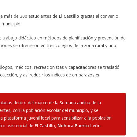
a a más de 300 estudiantes de
El Castillo
gracias al convenio
l municipio.
de trabajo didáctico en métodos de planificación y prevención de
ciones se ofrecieron en tres colegios de la zona rural y uno
logos, médicos, recreacionistas y capacitadores se trasladó
otección, y así reducir los índices de embarazos en
pladas dentro del marco de la Semana andina de la
tes, con la población escolar del municipio, y se
 plataforma juvenil local para sensibilizar a la población
ntro asistencial de
El Castillo
,
Nohora Puerto León
.