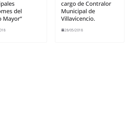
ipales
cargo de Contralor
omes del
Municipal de
o Mayor”
Villavicencio.
018
28/05/2018