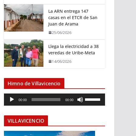
La ARN entrega 147
casas en el ETCR de San
Juan de Arama
25/06/2026
Llega la electricidad a 38
veredas de Uribe-Meta
14/06/2026
Himno de Villavicencio
R
U
00:00
00:00
e
t
p
i
r
l
VILLAVICENCIO
o
i
d
z