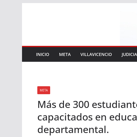
Saltar
al
contenido
INICIO
META
VILLAVICENCIO
JUDICI
META
Más de 300 estudiante
capacitados en educa
departamental.