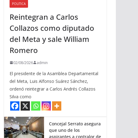
POLITICA
a
Reintegran a Carlos
r
r
Collazos como diputado
i
del Meta y sale William
b
a
Romero
/
a
02/08/2026
admin
b
El presidente de la Asamblea Departamental
a
del Meta, Luis Alfonso Suárez Sánchez,
j
ordenó reintegrar a Carlos Andrés Collazos
o
Silva como
p
a
r
a
Concejal Serrato asegura
que uno de los
a
aspirantes a contralor de
u