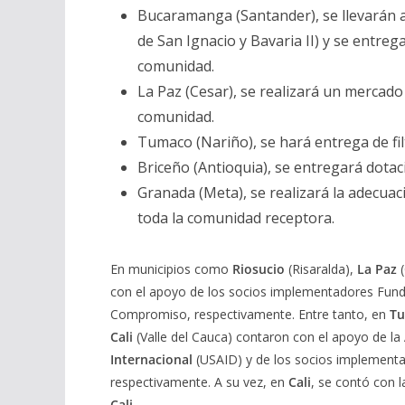
Bucaramanga (Santander), se llevarán a
de San Ignacio y Bavaria II) y se entre
comunidad.
La Paz (Cesar), se realizará un mercad
comunidad.
Tumaco (Nariño), se hará entrega de fi
Briceño (Antioquia), se entregará dota
Granada (Meta), se realizará la adecuac
toda la comunidad receptora.
En municipios como
Riosucio
(Risaralda),
La Paz
(
con el apoyo de los socios implementadores Funde
Compromiso, respectivamente. Entre tanto, en
Tu
Cali
(Valle del Cauca) contaron con el apoyo de la
Internacional
(USAID) y de los socios implementad
respectivamente. A su vez, en
Cali
, se contó con l
Cali
.