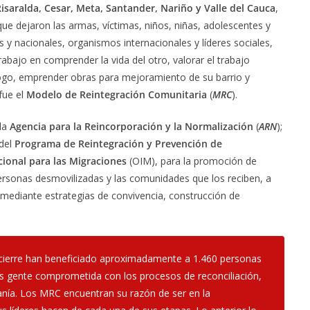
isaralda, Cesar, Meta, Santander, Nariño y Valle del Cauca
,
e dejaron las armas, víctimas, niños, niñas, adolescentes y
 y nacionales, organismos internacionales y líderes sociales,
abajo en comprender la vida del otro, valorar el trabajo
álogo, emprender obras para mejoramiento de su barrio y
fue el
Modelo de Reintegración Comunitaria
(
MRC
).
 la
Agencia para la Reincorporación y la Normalización
(
ARN
);
 del
Programa de Reintegración y Prevención de
cional para las Migraciones
(OIM), para la promoción de
ersonas desmovilizadas y las comunidades que los reciben, a
ial, mediante estrategias de convivencia, construcción de
cierre han beneficiado aproximadamente a 1.460 personas
más gente comprometida con los procesos de reconciliación,
anía. Los MRC encuentran su razón de ser en la