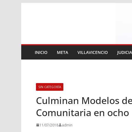
Saltar
al
contenido
INICIO
META
VILLAVICENCIO
JUDICI
SIN CATEGORÍA
Culminan Modelos de
Comunitaria en ocho 
11/07/2018
admin