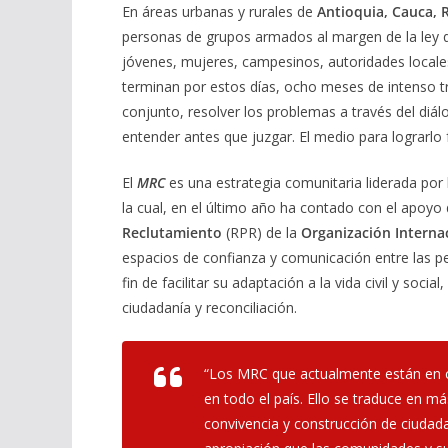
En áreas urbanas y rurales de
Antioquia, Cauca, R
personas de grupos armados al margen de la ley qu
jóvenes, mujeres, campesinos, autoridades locales
terminan por estos días, ocho meses de intenso tr
conjunto, resolver los problemas a través del di
entender antes que juzgar. El medio para lograrlo 
El
MRC
es una estrategia comunitaria liderada por
la cual, en el último año ha contado con el apoyo
Reclutamiento
(RPR) de la
Organización Interna
espacios de confianza y comunicación entre las p
fin de facilitar su adaptación a la vida civil y soc
ciudadanía y reconciliación.
“Los MRC que actualmente están en 
en todo el país. Ello se traduce en 
convivencia y construcción de ciudad