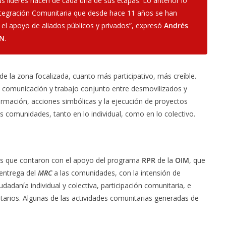
s líderes hacen de cada una de sus etapas. Lo anterior lo
tegración Comunitaria que desde hace 11 años se han
 el apoyo de aliados públicos y privados”, expresó
Andrés
N
.
 de la zona focalizada, cuanto más participativo, más creíble.
 comunicación y trabajo conjunto entre desmovilizados y
mación, acciones simbólicas y la ejecución de proyectos
s comunidades, tanto en lo individual, como en lo colectivo.
pios que contaron con el apoyo del programa
RPR
de la
OIM
, que
 entrega del
MRC
a las comunidades, con la intensión de
ciudadanía individual y colectiva, participación comunitaria, e
tarios. Algunas de las actividades comunitarias generadas de