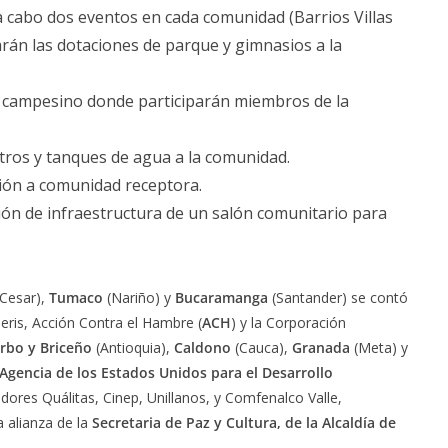
 cabo dos eventos en cada comunidad (Barrios Villas
garán las dotaciones de parque y gimnasios a la
o campesino donde participarán miembros de la
ltros y tanques de agua a la comunidad.
ción a comunidad receptora.
ión de infraestructura de un salón comunitario para
Cesar),
Tumaco
(Nariño) y
Bucaramanga
(Santander) se contó
ris, Acción Contra el Hambre (
ACH
) y la Corporación
rbo y Briceño
(Antioquia),
Caldono
(Cauca),
Granada
(Meta) y
Agencia de los Estados Unidos para el Desarrollo
ores Quálitas, Cinep, Unillanos, y Comfenalco Valle,
a alianza de la
Secretaria de Paz y Cultura, de la Alcaldía de