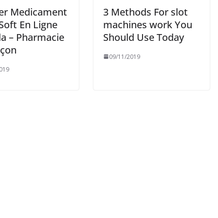
er Medicament
3 Methods For slot
 Soft En Ligne
machines work You
a – Pharmacie
Should Use Today
çon
09/11/2019
019