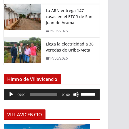
La ARN entrega 147
casas en el ETCR de San
Juan de Arama
25/06/2026
Llega la electricidad a 38
veredas de Uribe-Meta
14/06/2026
Himno de Villavicencio
R
U
00:00
00:00
e
t
p
i
r
l
VILLAVICENCIO
o
i
d
z