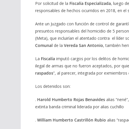
Por solicitud de la
Fiscalía Especializada
, luego d
responsables de hechos ocurridos en 2018, en el 
Ante un Juzgado con función de control de garantí
presuntos responsables del homicidio de 5 person
(Meta), que incluirían el atentado contra el líder s
Comunal
de la
Vereda San Antonio
, también her
La
Fiscalía
imputó cargos por los delitos de homicid
ilegal de armas que no fueron aceptados, por qui
raspados
”, al parecer, integrada por exmiembros
Los detenidos son:
.
Harold Humberto Rojas Benavides
alias “nené”,
extinta banda criminal liderada por alias cuchillo
.
William Humberto Castrillón Rubio
alias “raspa