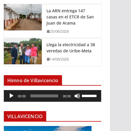
La ARN entrega 147
casas en el ETCR de San
Juan de Arama
25/06/2026
Llega la electricidad a 38
veredas de Uribe-Meta
14/06/2026
Himno de Villavicencio
R
U
00:00
00:00
e
t
p
i
r
l
VILLAVICENCIO
o
i
d
z