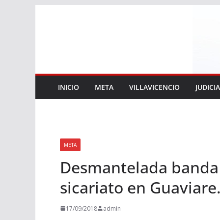
Saltar
al
contenido
INICIO
META
VILLAVICENCIO
JUDICI
META
Desmantelada banda 
sicariato en Guaviare
17/09/2018
admin