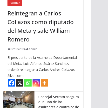
POLITICA
a
Reintegran a Carlos
r
r
Collazos como diputado
i
del Meta y sale William
b
a
Romero
/
a
02/08/2026
admin
b
El presidente de la Asamblea Departamental
a
del Meta, Luis Alfonso Suárez Sánchez,
j
ordenó reintegrar a Carlos Andrés Collazos
o
Silva como
p
a
r
a
Concejal Serrato asegura
que uno de los
a
aspirantes a contralor de
u