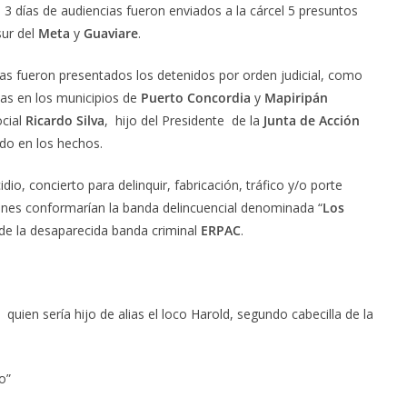
e 3 días de audiencias fueron enviados a la cárcel 5 presuntos
sur del
Meta
y
Guaviare
.
as fueron presentados los detenidos por orden judicial, como
as en los municipios de
Puerto Concordia
y
Mapiripán
ocial
Ricardo Silva
, hijo del Presidente de la
Junta de Acción
ido en los hechos.
io, concierto para delinquir, fabricación, tráfico y/o porte
enes conformarían la banda delincuencial denominada “
Los
 de la desaparecida banda criminal
ERPAC
.
 quien sería hijo de alias el loco Harold, segundo cabecilla de la
o”