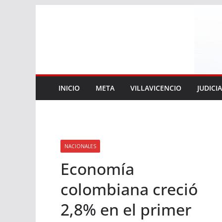
Saltar
al
contenido
INICIO
META
VILLAVICENCIO
JUDICI
NACIONALES
Economía
colombiana creció
2,8% en el primer