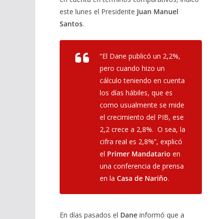
este lunes el Presidente
Juan Manuel
Santos
.
“El Dane publicó un 2,2%,
pero cuando hizo un
cálculo teniendo en cuenta
los días hábiles, que es
como usualmente se mide
el crecimiento del PIB, ese
2,2 crece a 2,8%. O sea, la
cifra real es 2,8%”, explicó
el
Primer Mandatario
en
una conferencia de prensa
en la
Casa de Nariño
.
En días pasados el
Dane
informó que a