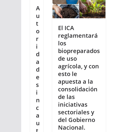
A
u
t
El ICA
o
reglamentará
r
los
i
biopreparados
d
de uso
a
agrícola, y con
d
esto le
e
apuesta a la
s
consolidación
i
de las
n
iniciativas
c
sectoriales y
a
del Gobierno
u
Nacional.
t