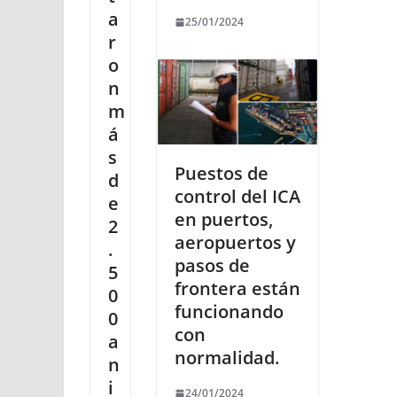
a
25/01/2024
r
o
n
m
á
s
Puestos de
d
control del ICA
e
en puertos,
2
aeropuertos y
.
pasos de
5
frontera están
0
funcionando
0
con
a
normalidad.
n
i
24/01/2024