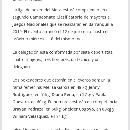
La liga de boxeo del
Meta
estará compitiendo en el
segundo
Campeonato Clasificatorio
de mayores a
Juegos Nacionales
que se realizaran en
Barranquilla
2019. El evento arrancó el 12 de julio e ira hasta el
próximo miércoles 18 del mismo mes.
La delegación está conformada por siete deportistas,
cuatro mujeres, tres hombres, un técnico y un
delegado.
Los boxeadores que estarán en el evento son: En la
rama femenina:
Melisa García
en 48 kg;
Jenny
Rodríguez
, en 51kg;
Diana Peña
, en 57kg y
Paola
Guevara
, en 60kg. En hombres estarán en competencia
Brayan Pedraza
, en 60kg;
Sneider Cogoyo
, en 69kg y
William Velásquez
, en 81 kg.
Jairo Lievano
, estará en la dirección técnica y aspira