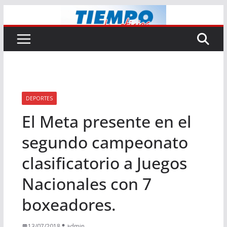
Saltar
al
contenido
DEPORTES
El Meta presente en el
segundo campeonato
clasificatorio a Juegos
Nacionales con 7
boxeadores.
13/07/2018
admin