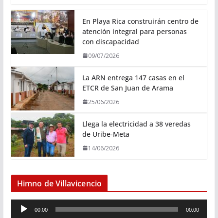
En Playa Rica construirán centro de
atención integral para personas
con discapacidad
09/07/2026
La ARN entrega 147 casas en el
ETCR de San Juan de Arama
25/06/2026
Llega la electricidad a 38 veredas
de Uribe-Meta
14/06/2026
Himno de Villavicencio
R
00:00
00:00
e