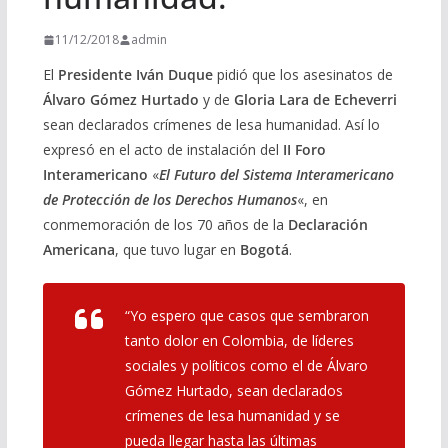
11/12/2018
admin
El
Presidente Iván Duque
pidió que los asesinatos de
Álvaro Gómez Hurtado
y de
Gloria Lara de Echeverri
sean declarados crímenes de lesa humanidad. Así lo
expresó en el acto de instalación del
II Foro
Interamericano
«
El Futuro del Sistema Interamericano
de Protección de los Derechos Humanos
«, en
conmemoración de los 70 años de la
Declaración
Americana
, que tuvo lugar en
Bogotá
.
“Yo espero que casos que sembraron
tanto dolor en Colombia, de líderes
sociales y políticos como el de Álvaro
Gómez Hurtado, sean declarados
crímenes de lesa humanidad y se
pueda llegar hasta las últimas