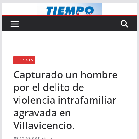
Saltar
al
contenido
JUDICIALES
Capturado un hombre
por el delito de
violencia intrafamiliar
agravada en
Villavicencio.
04/12/2018
admin