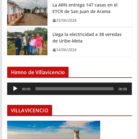
La ARN entrega 147 casas en el
ETCR de San Juan de Arama
25/06/2026
Llega la electricidad a 38 veredas
de Uribe-Meta
14/06/2026
Himno de Villavicencio
R
00:00
00:00
e
p
r
VILLAVICENCIO
o
d
u