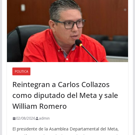
i
o
POLITICA
Reintegran a Carlos Collazos
como diputado del Meta y sale
William Romero
02/08/2026
admin
El presidente de la Asamblea Departamental del Meta,