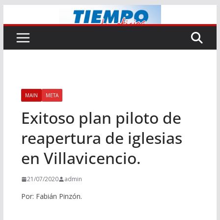
Saltar
al
contenido
MAIN
META
Exitoso plan piloto de
reapertura de iglesias
en Villavicencio.
21/07/2020
admin
Por: Fabián Pinzón.