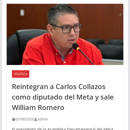
d
i
o
POLITICA
Reintegran a Carlos Collazos
como diputado del Meta y sale
William Romero
02/08/2026
admin
El presidente de la Asamblea Departamental del Meta,