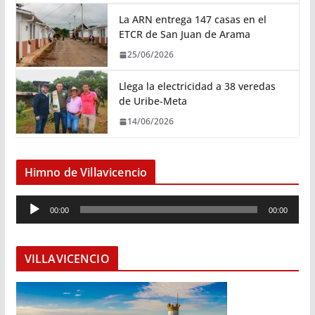
La ARN entrega 147 casas en el
ETCR de San Juan de Arama
25/06/2026
Llega la electricidad a 38 veredas
de Uribe-Meta
14/06/2026
Himno de Villavicencio
R
00:00
00:00
e
p
r
VILLAVICENCIO
o
d
u