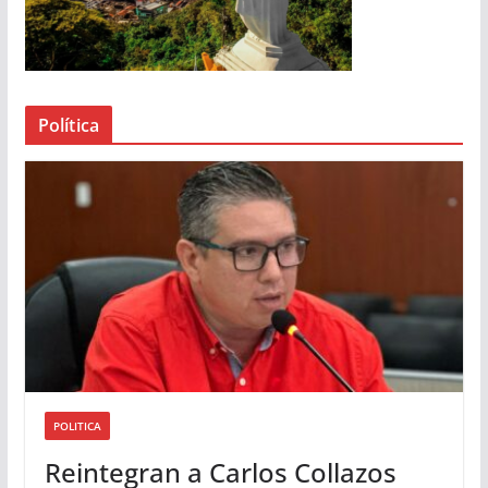
r
d
e
a
Política
u
d
i
o
POLITICA
Reintegran a Carlos Collazos