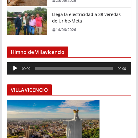
25/06/2026
Llega la electricidad a 38 veredas
de Uribe-Meta
14/06/2026
Himno de Villavicencio
R
00:00
00:00
e
p
r
VILLAVICENCIO
o
d
u
c
t
o