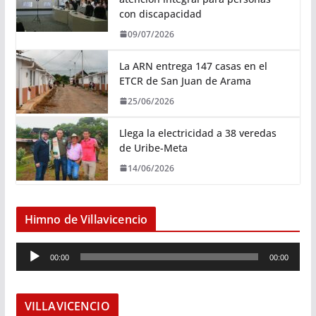
con discapacidad
09/07/2026
La ARN entrega 147 casas en el
ETCR de San Juan de Arama
25/06/2026
Llega la electricidad a 38 veredas
de Uribe-Meta
14/06/2026
Himno de Villavicencio
R
00:00
00:00
e
p
r
VILLAVICENCIO