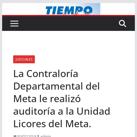
Saltar
al
contenido
JUDICIALES
La Contraloría
Departamental del
Meta le realizó
auditoría a la Unidad
Licores del Meta.
30/07/2018
admin