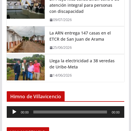
atención integral para personas
con discapacidad
09/07/2026
La ARN entrega 147 casas en el
ETCR de San Juan de Arama
25/06/2026
Llega la electricidad a 38 veredas
de Uribe-Meta
14/06/2026
Himno de Villavicencio
R
00:00
00:00
e
p