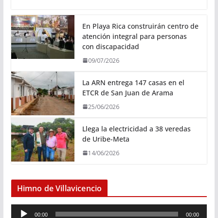
En Playa Rica construirán centro de
atención integral para personas
con discapacidad
09/07/2026
La ARN entrega 147 casas en el
ETCR de San Juan de Arama
25/06/2026
Llega la electricidad a 38 veredas
de Uribe-Meta
14/06/2026
Himno de Villavicencio
R
00:00
00:00