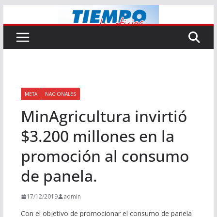
Saltar
al
contenido
META
NACIONALES
MinAgricultura invirtió
$3.200 millones en la
promoción al consumo
de panela.
17/12/2019
admin
Con el objetivo de promocionar el consumo de panela