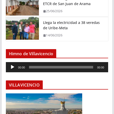
ETCR de San Juan de Arama
25/06/2026
Llega la electricidad a 38 veredas
de Uribe-Meta
14/06/2026
Himno de Villavicencio
R
00:00
00:00
e
p
r
VILLAVICENCIO
o
d
u
c