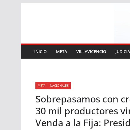
Saltar
al
contenido
INICIO
META
VILLAVICENCIO
JUDICI
META
NACIONALES
Sobrepasamos con cre
30 mil productores v
Venda a la Fija: Pres