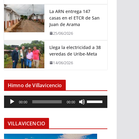
La ARN entrega 147
casas en el ETCR de San
Juan de Arama
25/06/2026
Llega la electricidad a 38
veredas de Uribe-Meta
14/06/2026
Himno de Villavicencio
R
U
00:00
00:00
e
t
p
i
r
l
VILLAVICENCIO
o
i
d
z