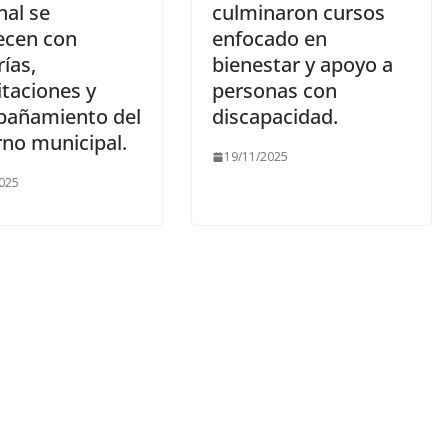
al se
culminaron cursos
lecen con
enfocado en
ías,
bienestar y apoyo a
itaciones y
personas con
añamiento del
discapacidad.
rno municipal.
19/11/2025
025