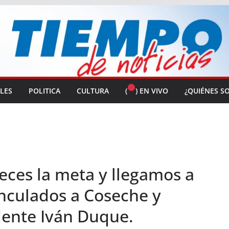
ALES
POLITICA
CULTURA
(
) EN VIVO
¿QUIÉNES S
ces la meta y llegamos a
inculados a Coseche y
idente Iván Duque.