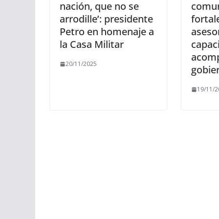
nación, que no se
comun
arrodille’: presidente
forta
Petro en homenaje a
asesor
la Casa Militar
capac
acomp
20/11/2025
gobie
19/11/2