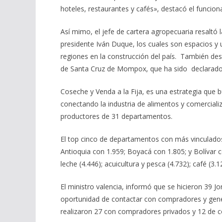
hoteles, restaurantes y cafés», destacó el funcio
Así mimo, el jefe de cartera agropecuaria resaltó l
presidente Iván Duque, los cuales son espacios y
regiones en la construcción del país. También des
de Santa Cruz de Mompox, que ha sido declarado
Coseche y Venda a la Fija, es una estrategia que 
conectando la industria de alimentos y comerciali
productores de 31 departamentos.
El top cinco de departamentos con más vinculados
Antioquia con 1.959; Boyacá con 1.805; y Bolívar
leche (4.446); acuicultura y pesca (4.732); café (3.1
El ministro valencia, informó que se hicieron 39 J
oportunidad de contactar con compradores y gene
realizaron 27 con compradores privados y 12 de c