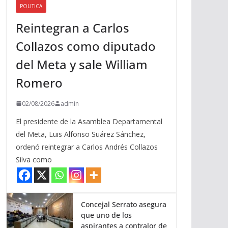
POLITICA
a
Reintegran a Carlos
r
r
Collazos como diputado
i
del Meta y sale William
b
a
Romero
/
a
02/08/2026
admin
b
El presidente de la Asamblea Departamental
a
del Meta, Luis Alfonso Suárez Sánchez,
j
ordenó reintegrar a Carlos Andrés Collazos
o
Silva como
p
a
r
a
Concejal Serrato asegura
que uno de los
a
aspirantes a contralor de
u