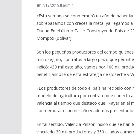
17/12/2019
admin
«Esta semana se conmemoró un año de haber lanza
sobrepasamos con creces la meta, ya llegamos a 3
Duque En el último Taller Construyendo País de 2
Mompox (Bolívar).
Son los pequeños productores del campo quienes 
microseguro, contratos a largo plazo que permitie
indicó: «30 mil este año, vamos por 100 mil produc
beneficiándose de esta estrategia de Coseche y Ve
«Los productores de todo el país ha recibido co
modelo de agricultura por contrato que conecta a
Valencia al tiempo que destacó que «ayer en el m
conmemorar el primer año y además presentar los
En tal sentido, Valencia Pinzón indicó que se han
vinculado 30 mil productores y 350 aliados comerci