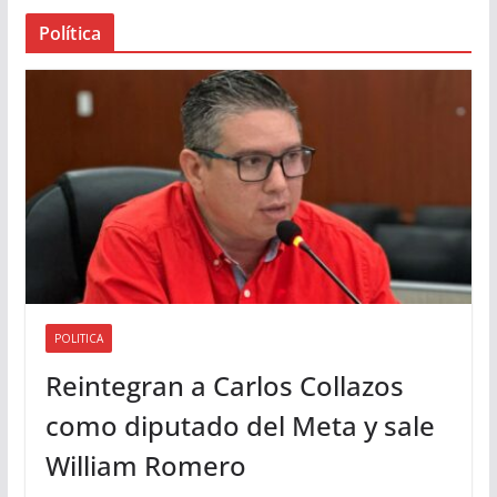
a
Política
u
d
i
o
POLITICA
Reintegran a Carlos Collazos
como diputado del Meta y sale
William Romero