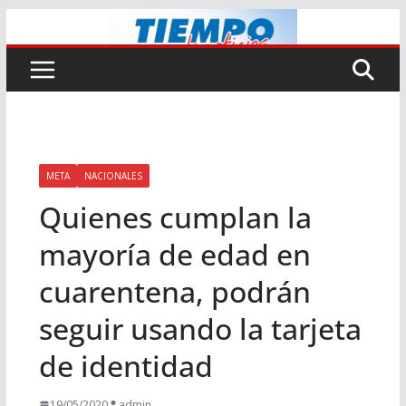
Saltar
al
contenido
META
NACIONALES
Quienes cumplan la
mayoría de edad en
cuarentena, podrán
seguir usando la tarjeta
de identidad
19/05/2020
admin