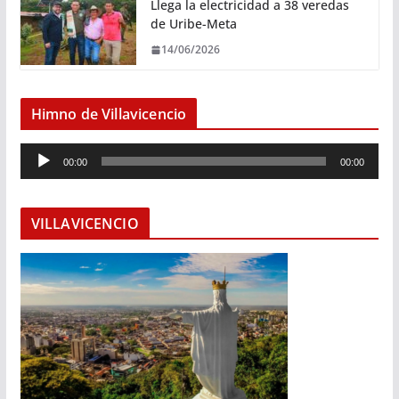
Llega la electricidad a 38 veredas
de Uribe-Meta
14/06/2026
Himno de Villavicencio
R
00:00
00:00
e
p
r
VILLAVICENCIO
o
d
u
c
t
o
r
d