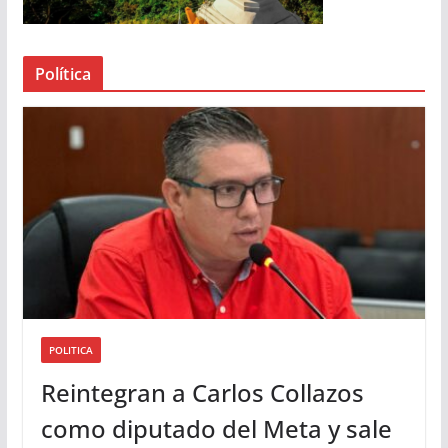
e
a
Política
u
d
i
o
POLITICA
Reintegran a Carlos Collazos
como diputado del Meta y sale