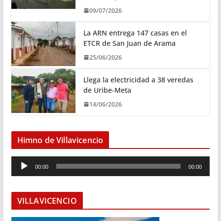
09/07/2026
La ARN entrega 147 casas en el
ETCR de San Juan de Arama
25/06/2026
Llega la electricidad a 38 veredas
de Uribe-Meta
14/06/2026
Himno de Villavicencio
R
00:00
00:00
e
p
r
VILLAVICENCIO
o