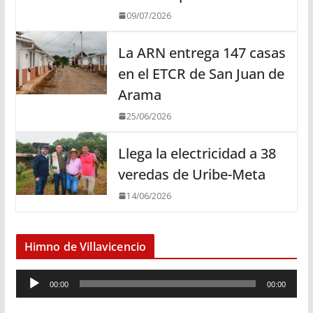
09/07/2026
La ARN entrega 147 casas
en el ETCR de San Juan de
Arama
25/06/2026
Llega la electricidad a 38
veredas de Uribe-Meta
14/06/2026
Himno de Villavicencio
R
00:00
00:00
e
p